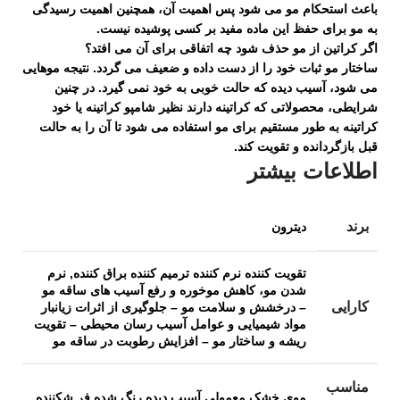
باعث استحکام مو می شود پس اهمیت آن، همچنین اهمیت رسیدگی
به مو برای حفظ این ماده مفید بر کسی پوشیده نیست.
اگر کراتین از مو حذف شود چه اتفاقی برای آن می افتد؟
ساختار مو ثبات خود را از دست داده و ضعیف می گردد. نتیجه موهایی
می شود، آسیب دیده که حالت خوبی به خود نمی گیرد. در چنین
شرایطی، محصولاتی که کراتینه دارند نظیر شامپو کراتینه یا خود
کراتینه به طور مستقیم برای مو استفاده می شود تا آن را به حالت
قبل بازگردانده و تقویت کند.
اطلاعات بیشتر
برند
دیترون
تقویت کننده نرم کننده ترمیم کننده براق کننده, نرم
شدن مو، کاهش موخوره و رفع آسیب های ساقه مو
کارایی
– درخشش و سلامت مو – جلوگیری از اثرات زیانبار
مواد شیمیایی و عوامل آسیب رسان محیطی – تقویت
ریشه و ساختار مو – افزایش رطوبت در ساقه مو
مناسب
موی خشک معمولی آسیب دیده رنگ شده فر شکننده