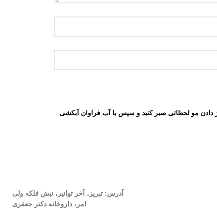
روی مو و پوست سر به مدت ۲ الی ۳ دقیقه ماساژ دهید. پس از ماساژ دادن مو لحظاتی صبر کنید و سپس با آب فراوان آبکشی
آدرس: تبریز، آخر توانیر، نبش فلکه ولی
امر، داروخانه دکتر جعفری