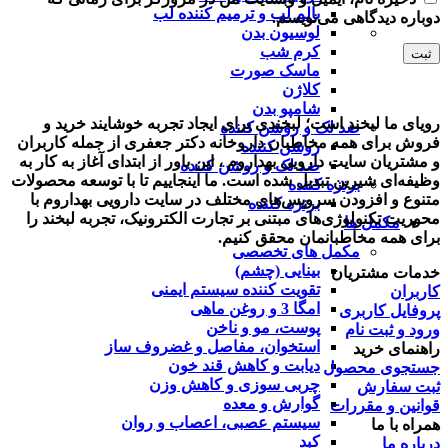
بالم لب و ترمیم کننده لب
دوباره دیدگاهی می‌نویسم.
لوسیون بدن
کرم شب
ماسک صورت
کلاژن
شامپو بدن
رویای ما لبخند است؛ لبخندی برای ایجاد تجربه خوشایند خرید و
ضد لک و روشن کننده
فروش برای همه مخاطبان داروخانه دکتر جعفری از جمله کاربران
روشن کننده
و مشتریان سایت دارویی بهداروم ، این باور از ابتدای آغاز به کار به
ضد لک و روشن کننده
وظیفه‌ای شیرین تبدیل شده است. ما اینجاییم تا با توسعه محصولات
برنزه کننده
متنوع و افزودن سرویس‌های مختلف در سایت دارویی بهداروم با
برنزه کننده
محوریت تکنولوژی‌های مبتنی بر تجارت الکترونیک، تجربه لبخند را
مکمل ها
برای همه مخاطبانمان محقق کنیم.
مکمل های تخصصی
بینایی (چشم)
خدمات مشتریان
تقویت کننده سیستم ایمنی
کاربران
امگا 3 و روغن ماهی
پروفایل کاربری
پوست، مو و ناخن
ورود و ثبت نام
استخوان، مفاصل و غضروف ساز
راهنمای خرید
دیابت و کاهش قند خون
جستجوی محصول
چربی سوزی و کاهش وزن
ثبت سفارش
گوارش و معده
قوانین و مقررات
سیستم عصبی، اعصاب و روان
همراه با ما
کبد
درباره ما