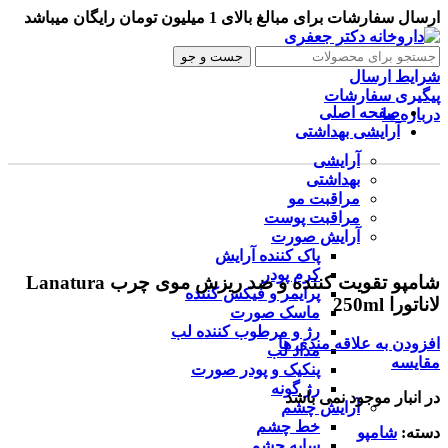
ارسال سفارشات برای مبالغ بالای 1 میلیون تومان رایگان میباشد
جست و جو
شرایط ارسال
پیگیری سفارشات
صفحه اصلی
درباره ما
آرایشی بهداشتی
آرایشی
ناموجود
بهداشتی
مراقبت مو
مراقبت پوست
آرایش صورت
برای بزرگنمایی کلیک کنید
پاک کننده آرایش
کرم پودر
شامپو تقویت کننده و ضد ریزش موی چرب Lanatura
پرایمر و فیکس کننده
لاناتورا 250ml
ماسک صورت
رژ و مرطوب کننده لب
افزودن به علاقه مندی ها
مداد لب
مقایسه
پنکیک و پودر صورت
رژ گونه
در انبار موجود نمی باشد
آرایش چشم
خط چشم
دسته:
شامپو
سایه چشم