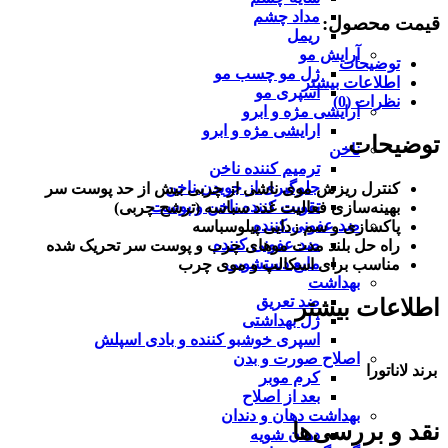
مداد چشم
قیمت محصول:​
ریمل
آرایش مو
توضیحات
ژل مو چسب مو
اطلاعات بیشتر
اسپری مو
نظرات (0)
آرایشی مژه و ابرو
ارایشی مژه و ابرو
توضیحات
ناخن
ترمیم کننده ناخن
جلوگیری از جویدن ناخن
کنترل ریزش موی ناشی از چربی بیش از حد پوست سر
تقویت کننده ناخن و پوست
بهینه‌سازی فعالیت غدد سباسه (ترشح چربی)
ضد عفونی کننده
پاکسازی و سم زدایی پیلوسباسه
ضد عفونی کننده
راه حل بلند مدت موهای چرب و پوست سر تحریک شده
مایع دستشویی
مناسب برای اسکالپ و موی چرب
بهداشت
ضد تعریق
اطلاعات بیشتر
ژل بهداشتی
اسپری خوشبو کننده و بادی اسپلش
اصلاح صورت و بدن
برند
لاناتورا
کرم موبر
بعد از اصلاح
بهداشت دهان و دندان
نقد و بررسی‌ها
دهان شویه