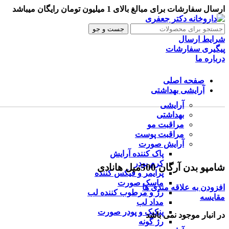
ارسال سفارشات برای مبالغ بالای 1 میلیون تومان رایگان میباشد
جست و جو
شرایط ارسال
پیگیری سفارشات
درباره ما
صفحه اصلی
آرایشی بهداشتی
آرایشی
ناموجود
بهداشتی
مراقبت مو
مراقبت پوست
آرایش صورت
برای بزرگنمایی کلیک کنید
پاک کننده آرایش
کرم پودر
شامپو بدن آرگان 500میل هانادی
پرایمر و فیکس کننده
ماسک صورت
افزودن به علاقه مندی ها
رژ و مرطوب کننده لب
مقایسه
مداد لب
پنکیک و پودر صورت
در انبار موجود نمی باشد
رژ گونه