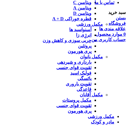
تماس با ما
ویتامین C
ویتامین A
سبد خرید
ویتامین D
بستن
قطره خوراکی A + D
فروشگاه
مکمل ورزشی
علاقه مندی ها
آمینواسید ها
0
موارد
محصول
انرژِی زا
حساب کاربری من
چربی سوزی و کاهش وزن
پروتئین
پری هورمون
مکمل بانوان
بارداری و شیردهی
تقویت قوای جنسی
فولیک اسید
یائسگی
تقویت باروری
قاعدگی
مکمل آقایان
مکمل پروستات
تقویت قوای جنسی
پری هورمون
مکمل ورزشی
مادر و کودک