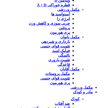
ویتامین D
قطره خوراکی A + D
مکمل ورزشی
آمینواسید ها
انرژِی زا
چربی سوزی و کاهش وزن
پروتئین
پری هورمون
مکمل بانوان
بارداری و شیردهی
تقویت قوای جنسی
فولیک اسید
یائسگی
تقویت باروری
قاعدگی
مکمل آقایان
مکمل پروستات
تقویت قوای جنسی
پری هورمون
مکمل ورزشی
مادر و کودک
کودک
ضد آفتاب